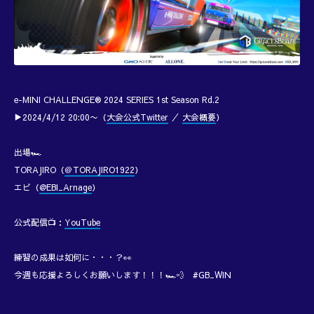
e-MINI CHALLENGE® 2024 SERIES 1st Season Rd.2
▶︎2024/4/12 20:00〜（
大会公式Twitter
／
大会概要
）
出場🏎️
TORAJIRO（
＠TORAJIRO1922
）
エビ（
@EBI_Arnage
）
公式配信📺：
YouTube
練習の成果は如何に・・・？👀
今週も応援よろしくお願いします！！！🏎️💨 #GB_WIN