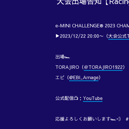
大会出場告知【Raci
e-MINI CHALLENGE® 2023 CHA
▶︎2023/12/22 20:00〜（
大会公式Tw
出場🏎️
TORAJIRO（
＠TORAJIRO1922
）
エビ（
@EBI_Arnage
）
公式配信📺：
YouTube
応援よろしくお願いします🏎️💨 #G