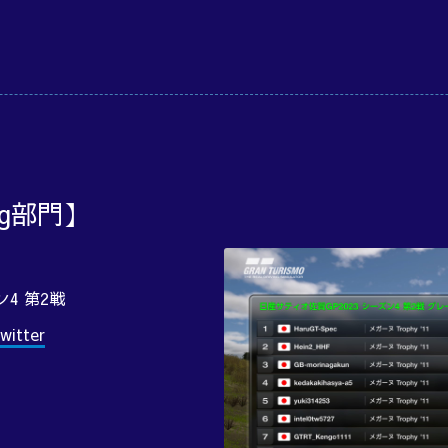
ng部門】
ン4 第2戦
itter