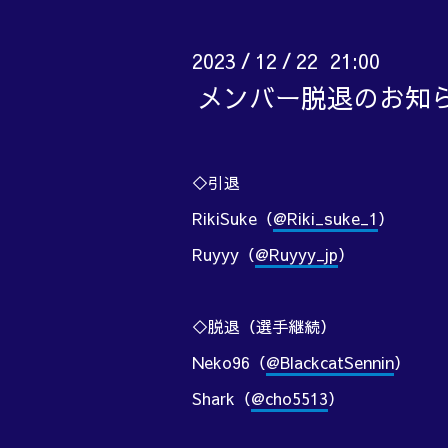
2023
12
22 21:00
/
/
メンバー脱退のお知ら
◇引退
RikiSuke（
@Riki_suke_1
）
Ruyyy（
@Ruyyy_jp
）
◇脱退（選手継続）
Neko96（
@BlackcatSennin
）
Shark（
@cho5513
）