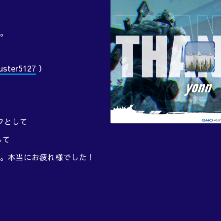
。
uster5127
）
ッフとして
して
。本当にお疲れ様でした！