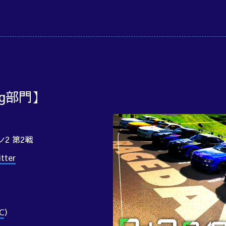
ng部門】
ン2 第2戦
ter
C
）