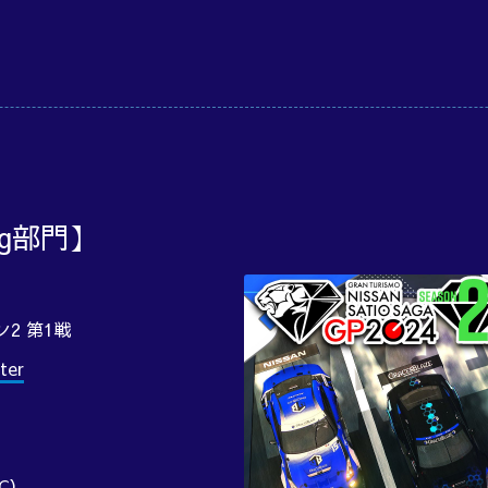
ng部門】
ン2 第1戦
ter
C
）