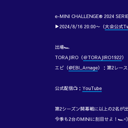
e-MINI CHALLENGE® 2024 SERIE
▶︎2024/8/16 20:00〜（
大会公式Twi
出場🏎️
TORAJIRO（
＠TORAJIRO1922
）
エビ（
@EBI_Arnage
）：第2レー
公式配信📺：
YouTube
第2シーズン開幕戦に以上の2名が
今季も2台のMINIに刮目せよ！🏎️💨