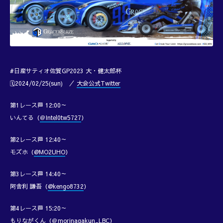
#日産サティオ佐賀GP2023 大・健太郎杯
🗓️2024/02/25(sun) ／
大会公式Twitter
第1レース🏁 12:00～
いんてる（
＠Intel0tw5727
）
第2レース🏁 12:40～
モズホ（
@MO2UHO
）
第3レース🏁 14:40～
阿舎利 謙吾（
@kengo8732
）
第4レース🏁 15:20～
もりながくん（
＠morinagakun_LBC
）