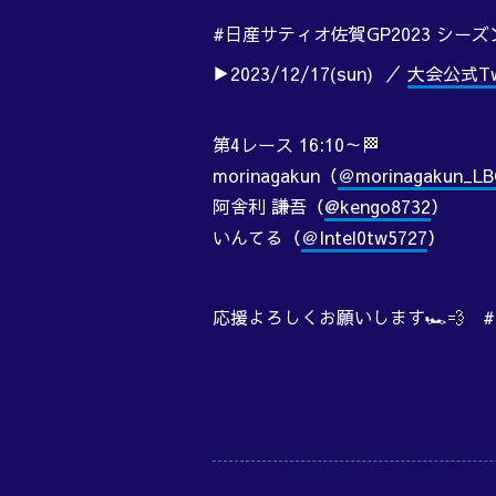
#日産サティオ佐賀GP2023 シーズ
▶2023/12/17(sun) ／
大会公式Twi
第4レース 16:10～🏁
morinagakun（
＠morinagakun_LB
阿舎利 謙吾（
@kengo8732
）
いんてる（
＠Intel0tw5727
）
応援よろしくお願いします🏎️💨 #G