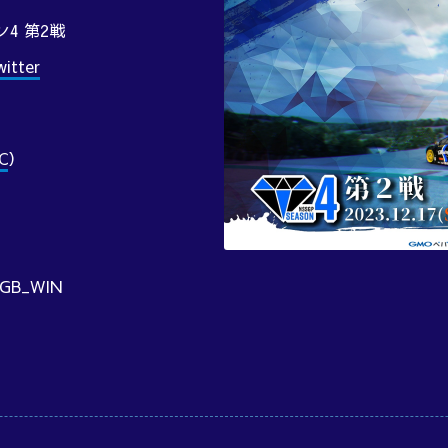
ン4 第2戦
tter
C
）
B_WIN