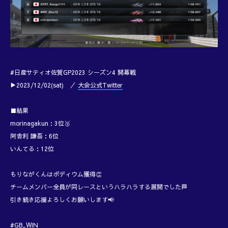
#日産サティオ佐賀GP2023 シーズン4 開幕戦
▶2023/12/02(sat) ／
大会公式Twitter
■結果
morinagakun：3位🥉
阿舎利 謙吾：6位
いんてる：12位
もりながくんはポディウム獲得👏
チームメンバー全員が同レースというハラハラする展開でした🏁
引き続き応援よろしくお願いします📢
#GB_WIN