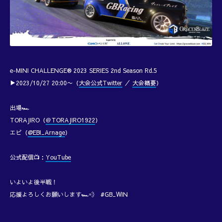
e-MINI CHALLENGE® 2023 SERIES 2nd Season Rd.5
▶︎2023/10/27 20:00〜（
大会公式Twitter
／
大会概要
）
出場🏎️
TORAJIRO（
＠TORAJIRO1922
）
エビ（
@EBI_Arnage
）
公式配信📺：
YouTube
いよいよ後半戦！
応援よろしくお願いします🏎️💨 #GB_WIN