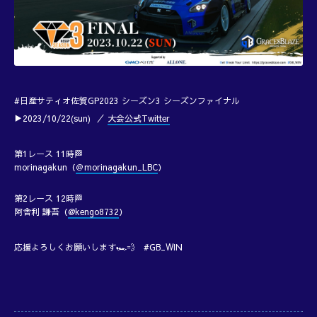
#日産サティオ佐賀GP2023 シーズン3 シーズンファイナル
▶2023/10/22(sun) ／
大会公式Twitter
第1レース 11時🏁
morinagakun（
＠morinagakun_LBC
）
第2レース 12時🏁
阿舎利 謙吾（
@kengo8732
）
応援よろしくお願いします🏎️💨 #GB_WIN