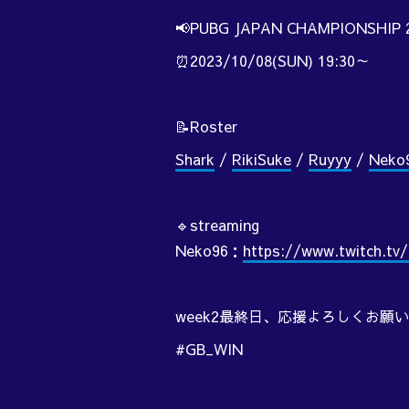
📢PUBG JAPAN CHAMPIONSHIP 2
⏰2023/10/08(SUN) 19:30～
📝Roster
Shark
/
RikiSuke
/
Ruyyy
/
Neko
🔹streaming
Neko96：
https://www.twitch.tv
week2最終日、応援よろしくお願い
#GB_WIN