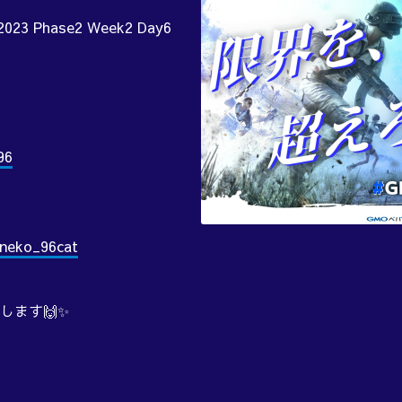
023 Phase2 Week2 Day6
96
/neko_96cat
します🙌✨