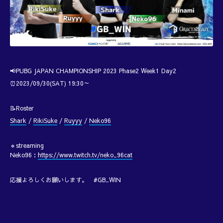
📢PUBG JAPAN CHAMPIONSHIP 2023 Phase2 Week1 Day2
⏰2023/09/30(SAT) 19:30～
📝Roster
Shark
/
RikiSuke
/
Ruyyy
/
Neko96
🔹streaming
Neko96：
https://www.twitch.tv/neko_96cat
応援よろしくお願いします。 #GB_WIN