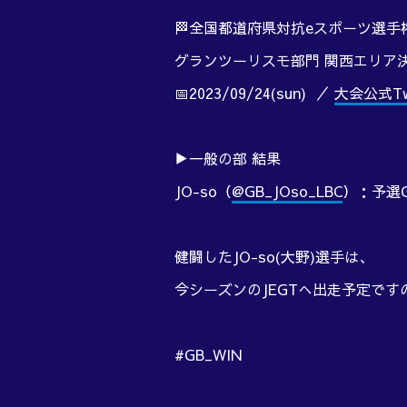
🏁全国都道府県対抗eスポーツ選手権 
グランツーリスモ部門 関西エリア
📅2023/09/24(sun) ／
大会公式Twi
▶一般の部 結果
JO-so（
@GB_JOso_LBC
）：予選G
健闘したJO-so(大野)選手は、
今シーズンのJEGTへ出走予定です
#GB_WIN