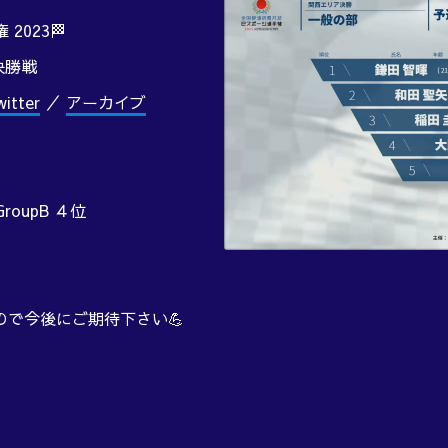
2023🏁
決勝戦
tter
／
アーカイブ
roupB ４位
ので今後にご期待下さい💪