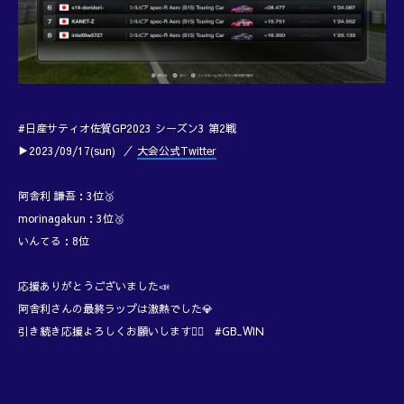
#日産サティオ佐賀GP2023 シーズン3 第2戦
▶2023/09/17(sun) ／
大会公式Twitter
阿舎利 謙吾：3位🥉
morinagakun：3位🥉
いんてる：8位
応援ありがとうございました📣
阿舎利さんの最終ラップは激熱でした💎
引き続き応援よろしくお願いします🙇‍♂️ #GB_WIN