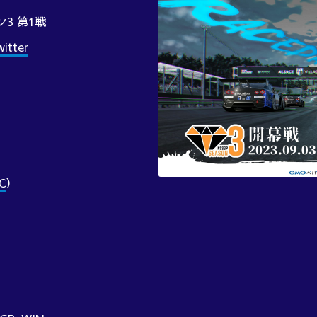
ン3 第1戦
tter
C
）