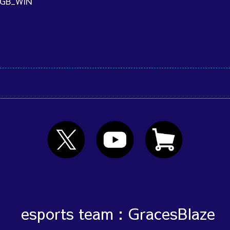
GB_WIN
esports team : GracesBlaze