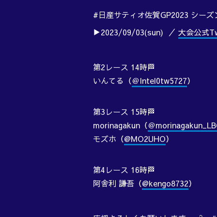
#日産サティオ佐賀GP2023 シーズ
▶2023/09/03(sun) ／
大会公式Twi
第2レース 14時🏁
いんてる（
＠Intel0tw5727
）
第3レース 15時🏁
morinagakun（
＠morinagakun_LB
モズホ（
@MO2UHO
）
第4レース 16時🏁
阿舎利 謙吾（
@kengo8732
）