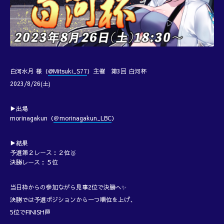
白河水月 様（
@Mitsuki_S77
）主催 第3回 白河杯
2023/8/26(土)
▶出場
morinagakun（
＠morinagakun_LBC
）
▶結果
予選第２レース：２位🥈
決勝レース：５位
当日枠からの参加ながら見事2位で決勝へ✨
決勝では予選ポジションから一つ順位を上げ、
5位でFINISH🏁