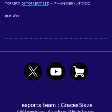
TORAJIRO（
＠TORAJIRO1922
）へエールをお願いします👏👏
#GB_WIN
esports team : GracesBlaze
©2026
esports team : GracesBlaze
. All Rights Reserved.