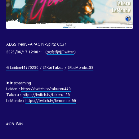
ALGS Year3-APAC N-Split2 CC#4
2023/06/17 12:00～ （
大会情報Twitter
）
＠Leiden44770290
/
＠KaiTake_
/
＠LeMonde_99
▶▶streaming
Leiden：
https://twitch.tv/takurou440
Takeru：
https://twitch.tv/takeru_99
LeMonde：
https://twitch.tv/lemonde_99
#GB_WIN