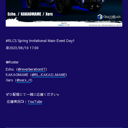
#RLCS Spring Invitational Main Event Day1
📆2023/06/10 17:00
⚽Roster
Echo.（
@reverberation07
）
KAKAOMAME（
@RL_KAKAO_MAME
）
Xerx（
@xerx_rl
）
ぜひ配信にて一緒に応援ください✊
応援実況📺：
YouTube